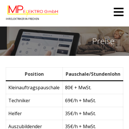
Zum
Inhalt
springen
IHR ELEKTRIKER IN FRECHEN
Preise
Position
Pauschale/Stundenlohn
Kleinauftragspauschale
80€ + MwSt.
Techniker
69€/h + MwSt.
Helfer
35€/h + MwSt.
Auszubildender
35€/h + MwSt.