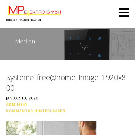
Zum
Inhalt
springen
IHR ELEKTRIKER IN FRECHEN
Medien
Systeme_free@home_Image_1920x8
00
JANUAR 13, 2020
ADMIN841
KOMMENTAR HINTERLASSEN